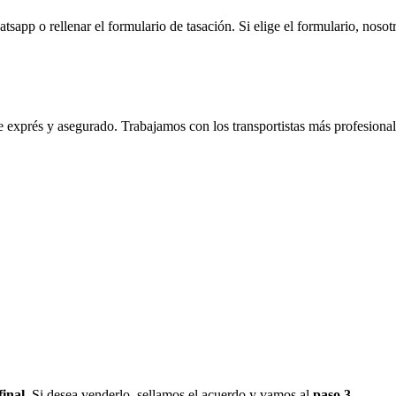
sapp o rellenar el formulario de tasación. Si elige el formulario, nos
te exprés y asegurado. Trabajamos con los transportistas más profesional
final.
Si desea venderlo, sellamos el acuerdo y vamos al
paso 3.