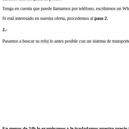
Tenga en cuenta que puede llamarnos por teléfono, escribirnos un What
Si está interesado en nuestra oferta, procedemos al
paso 2
.
2.-
Pasamos a buscar su reloj lo antes posible con un sistema de transpor
En menos de 24h lo examinamos y le trasladamos nuestro precio 