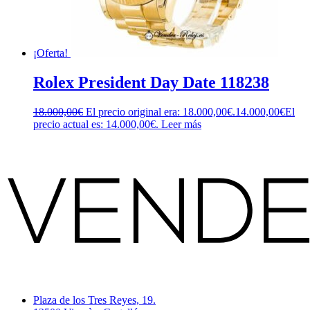
¡Oferta!
Rolex President Day Date 118238
18.000,00
€
El precio original era: 18.000,00€.
14.000,00
€
El
precio actual es: 14.000,00€.
Leer más
Plaza de los Tres Reyes, 19.