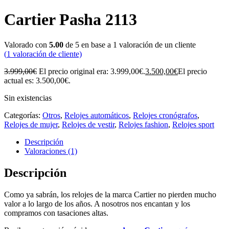
Cartier Pasha 2113
Valorado con
5.00
de 5 en base a
1
valoración de un cliente
(
1
valoración de cliente)
3.999,00
€
El precio original era: 3.999,00€.
3.500,00
€
El precio
actual es: 3.500,00€.
Sin existencias
Categorías:
Otros
,
Relojes automáticos
,
Relojes cronógrafos
,
Relojes de mujer
,
Relojes de vestir
,
Relojes fashion
,
Relojes sport
Descripción
Valoraciones (1)
Descripción
Como ya sabrán, los relojes de la marca Cartier no pierden mucho
valor a lo largo de los años. A nosotros nos encantan y los
compramos con tasaciones altas.