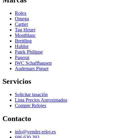
Rolex
Omega
Cartier
Tag Heuer
Montblanc
Breitling
Hublot
Patek Philippe
Panerai
IWC Schaffhausen
Audemars Piguet
Servicios
Solicitar tasación
Lista Precios Aproximados
Compre Relojes
Contacto
info@vender-reloj.es
686 630 393