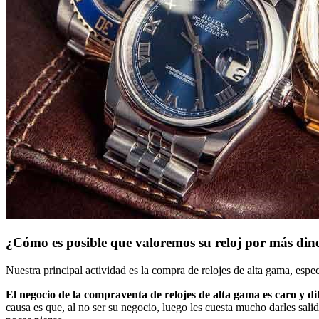
¿Cómo es posible que valoremos su reloj por más din
Nuestra principal actividad es la compra de relojes de alta gama, esp
El negocio de la compraventa de relojes de alta gama es caro y difí
causa es que, al no ser su negocio, luego les cuesta mucho darles sa