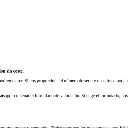
ón sin coste.
odremos ser. Si nos proporciona el número de serie y unas fotos podemo
sapp o rellenar el formulario de valoración. Si elige el formulario, n
sporte urgente y asegurado. Trabajamos con los transportistas más fiab