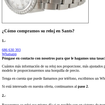
¿Cómo compramos su reloj en Sants?
1.-
686 630 393
Whatsapp
Póngase en contacto con nosotros para que le hagamos una tasaci
Cuántos más información de su reloj nos proporcione, más ajustados p
modelo le proporcionaremos una horquilla de precio.
Tenga en cuenta que puede llamarnos por teléfono, escribirnos un What
Si está interesado en nuestra oferta, continuamos al
paso 2
.
2.-
Recogemos su reloj ese mismo día si es posible con un sistema de tran