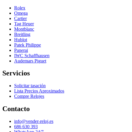
Rolex
Omega
Cartier
Tag Heuer
Montblanc
Breitling
Hublot
Patek Philippe
Panerai
IWC Schaffhausen
Audemars Piguet
Servicios
Solicitar tasación
Lista Precios Aproximados
Compre Relojes
Contacto
info@vender-reloj.es
686 630 393
WhatsApp 24/7