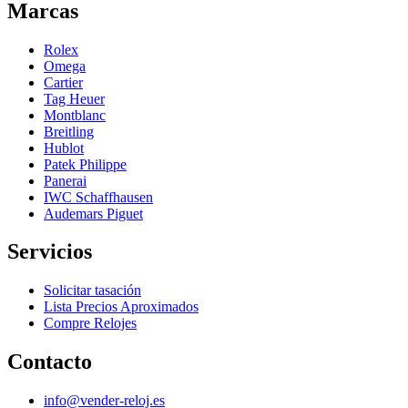
Marcas
Rolex
Omega
Cartier
Tag Heuer
Montblanc
Breitling
Hublot
Patek Philippe
Panerai
IWC Schaffhausen
Audemars Piguet
Servicios
Solicitar tasación
Lista Precios Aproximados
Compre Relojes
Contacto
info@vender-reloj.es