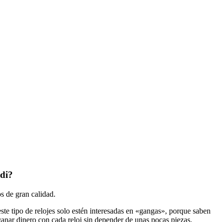
di?
s de gran calidad.
te tipo de relojes solo estén interesadas en «gangas», porque saben
ganar dinero con cada reloj sin depender de unas pocas piezas.