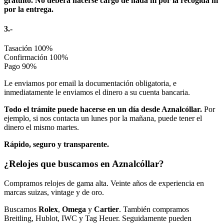
gratuito. No deberá hacerse cargo de nada ni por la recogida ni
por la entrega.
3.-
Tasación
100%
Confirmación
100%
Pago
90%
Le enviamos por email la documentación obligatoria, e
inmediatamente le enviamos el dinero a su cuenta bancaria.
Todo el trámite puede hacerse en un día desde Aznalcóllar.
Por
ejemplo, si nos contacta un lunes por la mañana, puede tener el
dinero el mismo martes.
Rápido, seguro y transparente.
¿Relojes que buscamos en Aznalcóllar?
Compramos relojes de gama alta. Veinte años de experiencia en
marcas suizas, vintage y de oro.
Buscamos
Rolex
,
Omega
y
Cartier
. También compramos
Breitling, Hublot, IWC y Tag Heuer. Seguidamente pueden